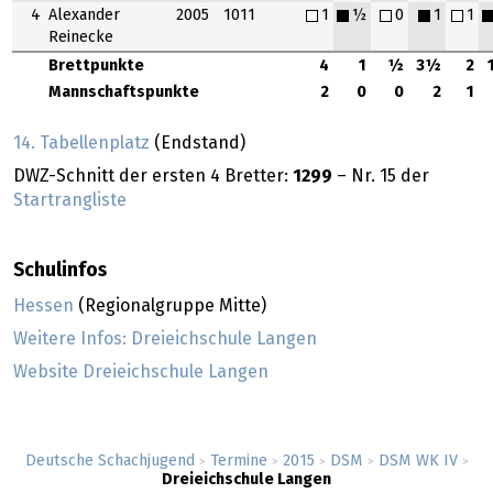
4
Alexander
2005
1011
1
½
0
1
1
Reinecke
Brettpunkte
4
1
½
3½
2
Mannschaftspunkte
2
0
0
2
1
14. Tabellenplatz
(Endstand)
DWZ-Schnitt der ersten 4 Bretter:
1299
– Nr. 15 der
Startrangliste
Schulinfos
Hessen
(Regionalgruppe Mitte)
Weitere Infos: Dreieichschule Langen
Website Dreieichschule Langen
Deutsche Schachjugend
Termine
2015
DSM
DSM WK IV
>
>
>
>
>
Dreieichschule Langen