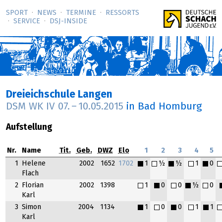
SPORT
NEWS
TERMINE
RESSORTS
SERVICE
DSJ-­INSIDE
Dreieichschule Langen
DSM WK IV
07.
–
10.05.2015
in Bad Homburg
Aufstellung
Nr.
Name
Tit.
Geb.
DWZ
Elo
1
2
3
4
5
1
Helene
2002
1652
1702
1
½
½
1
0
Flach
2
Florian
2002
1398
1
0
0
½
0
Karl
3
Simon
2004
1134
1
0
0
1
1
Karl