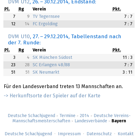
DVM U12
,
26.
–
30.12.2014
, Endstand:
Pl.
Rg
Verein
Pkt.
7
9
TV Tegernsee
7 : 7
12
14
FC Ergolding
7 : 7
DVM U10
,
27.
–
29.12.2014
, Tabellenstand nach
der 7. Runde:
Pl.
Rg
Verein
Pkt.
3
4
SK München Südost
11 : 3
23
28
SC Erlangen 48/88
7 : 7
51
51
SK Neumarkt
3 : 11
Für den Landesverband treten 13 Mannschaften an.
-> Herkunftsorte der Spieler auf der Karte
Deutsche Schachjugend
Termine
2014
Deutsche Vereins-
>
>
>
Mannschaftsmeisterschaften
Landesverbände
Bayern
>
>
Deutsche Schachjugend
Impressum
Datenschutz
Kontakt