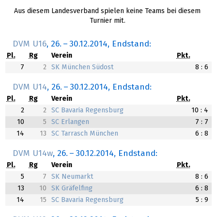
Aus diesem Landesverband spielen keine Teams bei diesem
Turnier mit.
DVM U16
,
26.
–
30.12.2014
, Endstand:
Pl.
Rg
Verein
Pkt.
7
2
SK München Südost
8 : 6
DVM U14
,
26.
–
30.12.2014
, Endstand:
Pl.
Rg
Verein
Pkt.
2
2
SC Bavaria Regensburg
10 : 4
10
5
SC Erlangen
7 : 7
14
13
SC Tarrasch München
6 : 8
DVM U14w
,
26.
–
30.12.2014
, Endstand:
Pl.
Rg
Verein
Pkt.
5
7
SK Neumarkt
8 : 6
13
10
SK Gräfelfing
6 : 8
14
15
SC Bavaria Regensburg
5 : 9