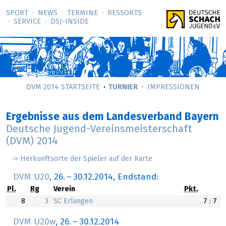
SPORT
NEWS
TERMINE
RESSORTS
SERVICE
DSJ-­INSIDE
DVM 2014 STARTSEITE
TURNIER
IMPRESSIONEN
Ergebnisse aus dem Landesverband Bayern
Deutsche Jugend-Vereinsmeisterschaft
(DVM) 2014
-> Herkunftsorte der Spieler auf der Karte
DVM U20
,
26.
–
30.12.2014
, Endstand:
Pl.
Rg
Verein
Pkt.
8
3
SC Erlangen
7 : 7
DVM U20w
,
26.
–
30.12.2014