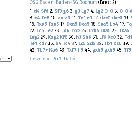
OSG Baden-Baden
–
SG Bochum
(Brett 2)
1.
d4
Sf6
2.
Sf3
g6
3.
g3
Lg7
4.
Lg2
O-O
5.
O-O
9.
e4
Te8
10.
a4
a5
11.
Te1
e5
12.
dxe5
dxe5
13.
16.
Txa5
Txa5
17.
Dxa5
Dxa5
18.
Sxa5
Lb4
19.
Ta
22.
Lc6
Te2
23.
Ld4
Txc2
24.
Lxb5
Lxa5
25.
Txa5
Lxg2
29.
Kxg2
Kf8
30.
h3
Sh6
31.
Lf6
Ke8
32.
Td
Te1
Kd7
36.
b4
Tc4
37.
Lc5
Sd5
38.
Tb1
Kc6
39.
42.
Tb7+
Ka6
43.
Txf7
h5
44.
gxh5
gxh5
45.
Tf5
Download PGN-Datei