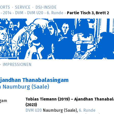
SORTS
SERVICE
DSJ-­INSIDE
2014
DVM
DVM U20
6. Runde
Partie Tisch 3, Brett 2
>
>
>
>
>
IMPRESSIONEN
–Ajandhan Thanabalasingam
n Naumburg (Saale)
Tobias Tiemann (2019) – Ajandhan Thanaba
ngam
(2023)
DVM U20
Naumburg (Saale),
6. Runde