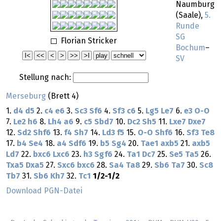
Naumburg
(Saale),
5.
Runde
SG
Florian Stricker
Bochum
–
SV
Stellung nach:
Merseburg
(Brett 4)
1.
d4
d5
2.
c4
e6
3.
Sc3
Sf6
4.
Sf3
c6
5.
Lg5
Le7
6.
e3
O-O
7.
Le2
h6
8.
Lh4
a6
9.
c5
Sbd7
10.
Dc2
Sh5
11.
Lxe7
Dxe7
12.
Sd2
Shf6
13.
f4
Sh7
14.
Ld3
f5
15.
O-O
Shf6
16.
Sf3
Te8
17.
b4
Se4
18.
a4
Sdf6
19.
b5
Sg4
20.
Tae1
axb5
21.
axb5
Ld7
22.
bxc6
Lxc6
23.
h3
Sgf6
24.
Ta1
Dc7
25.
Se5
Ta5
26.
Txa5
Dxa5
27.
Sxc6
bxc6
28.
Sa4
Ta8
29.
Sb6
Ta7
30.
Sc8
Tb7
31.
Sb6
Kh7
32.
Tc1
1/2-1/2
Download PGN-Datei