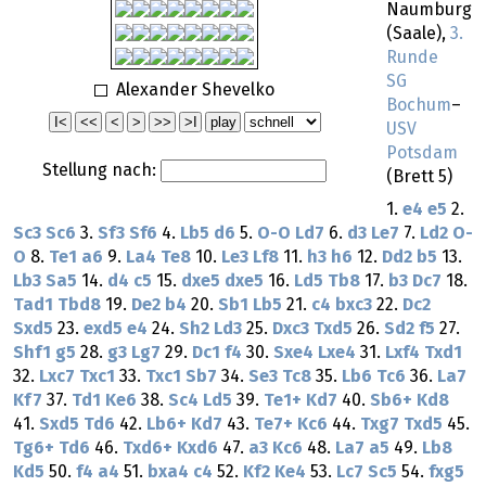
Naumburg
(Saale),
3.
Runde
SG
Alexander Shevelko
Bochum
–
USV
Potsdam
Stellung nach:
(Brett 5)
1.
e4
e5
2.
Sc3
Sc6
3.
Sf3
Sf6
4.
Lb5
d6
5.
O-O
Ld7
6.
d3
Le7
7.
Ld2
O-
O
8.
Te1
a6
9.
La4
Te8
10.
Le3
Lf8
11.
h3
h6
12.
Dd2
b5
13.
Lb3
Sa5
14.
d4
c5
15.
dxe5
dxe5
16.
Ld5
Tb8
17.
b3
Dc7
18.
Tad1
Tbd8
19.
De2
b4
20.
Sb1
Lb5
21.
c4
bxc3
22.
Dc2
Sxd5
23.
exd5
e4
24.
Sh2
Ld3
25.
Dxc3
Txd5
26.
Sd2
f5
27.
Shf1
g5
28.
g3
Lg7
29.
Dc1
f4
30.
Sxe4
Lxe4
31.
Lxf4
Txd1
32.
Lxc7
Txc1
33.
Txc1
Sb7
34.
Se3
Tc8
35.
Lb6
Tc6
36.
La7
Kf7
37.
Td1
Ke6
38.
Sc4
Ld5
39.
Te1+
Kd7
40.
Sb6+
Kd8
41.
Sxd5
Td6
42.
Lb6+
Kd7
43.
Te7+
Kc6
44.
Txg7
Txd5
45.
Tg6+
Td6
46.
Txd6+
Kxd6
47.
a3
Kc6
48.
La7
a5
49.
Lb8
Kd5
50.
f4
a4
51.
bxa4
c4
52.
Kf2
Ke4
53.
Lc7
Sc5
54.
fxg5