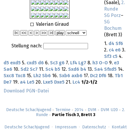
(Saale),
2.
Runde
SG Porz
–
SG
Valerian Giraud
Bochum
(Brett 3)
1.
d4
Sf6
Stellung nach:
2.
c4
e6
3.
Sf3
c5
4.
d5
exd5
5.
cxd5
d6
6.
Sc3
g6
7.
Lf4
Lg7
8.
h3
O-O
9.
e3
Sa6
10.
Sd2
Sc7
11.
Sc4
b5
12.
Sxd6
b4
13.
Sa4
Sfxd5
14.
Sxc8
Txc8
15.
Lh2
Sb6
16.
Sxb6
axb6
17.
Dc2
Df6
18.
Tb1
De7
19.
a4
Le5
20.
Lxe5
Dxe5
21.
Lc4
1/2-1/2
Download PGN-Datei
Deutsche Schachjugend
Termine
2014
DVM
DVM U20
2.
>
>
>
>
>
Runde
Partie Tisch 3, Brett 3
>
Deutsche Schachjugend
Impressum
Datenschutz
Kontakt