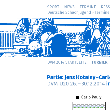
SPORT
NEWS
TERMINE
RES
Deutsche Schachjugend
Termine
>
DVM 2014 STARTSEITE
TURNIER
Partie: Jens Kotainy–Carl
DVM U20
26.
–
30.12.2014
i
Carlo Pauly