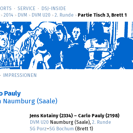
SORTS
SERVICE
DSJ-­INSIDE
2014
DVM
DVM U20
2. Runde
Partie Tisch 3, Brett 1
>
>
>
>
>
IMPRESSIONEN
o Pauly
n Naumburg (Saale)
Jens Kotainy (2334) – Carlo Pauly (2198)
DVM U20
Naumburg (Saale),
2. Runde
SG Porz
–
SG Bochum
(Brett 1)