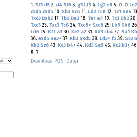
1.
Sf3
d5
2.
d4
Sf6
3.
g3
Lf5
4.
Lg2
e6
5.
O-O
Le
cxd5
cxd5
10.
Sb3
Sc6
11.
Ld2
Tc8
12.
Tc1
Se4
13
Txc3
Dxb2
17.
Tb3
Da2
18.
Te1
a4
19.
Tc3
Db2
20
Txc3
23.
Txc3
Tc8
24.
Txc8+
Sxc8
25.
Lb5
Sb6
26
Ld6
29.
Kf1
a3
30.
Ke2
a2
31.
Kd3
Lb4
32.
Sa1
K
36.
exd5
Se3+
37.
Kb3
Sxd5
38.
Ld3+
f5
39.
Sc2
Kb2
Sc6
43.
Kc3
b4+
44.
Kd3
Sa5
45.
Kc2
b3+
46
0-1
Download PGN-Datei