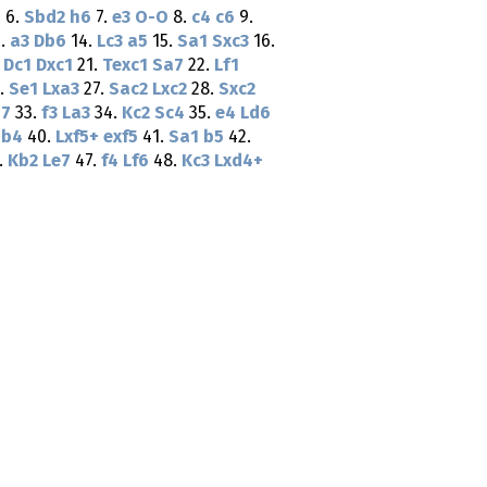
7
6.
Sbd2
h6
7.
e3
O-O
8.
c4
c6
9.
.
a3
Db6
14.
Lc3
a5
15.
Sa1
Sxc3
16.
.
Dc1
Dxc1
21.
Texc1
Sa7
22.
Lf1
.
Se1
Lxa3
27.
Sac2
Lxc2
28.
Sxc2
h7
33.
f3
La3
34.
Kc2
Sc4
35.
e4
Ld6
Sb4
40.
Lxf5+
exf5
41.
Sa1
b5
42.
.
Kb2
Le7
47.
f4
Lf6
48.
Kc3
Lxd4+