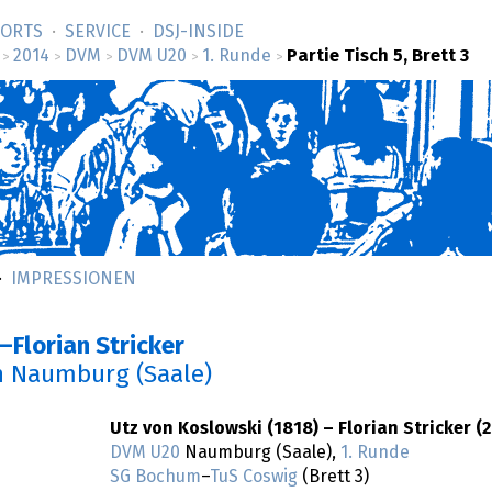
SORTS
SERVICE
DSJ-­INSIDE
2014
DVM
DVM U20
1. Runde
Partie Tisch 5, Brett 3
>
>
>
>
>
IMPRESSIONEN
–Florian Stricker
n Naumburg (Saale)
Utz von Koslowski (1818) – Florian Stricker (2
DVM U20
Naumburg (Saale),
1. Runde
SG Bochum
–
TuS Coswig
(Brett 3)