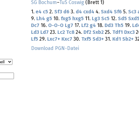
SG Bochum
–
TuS Coswig
(Brett 1)
1.
e4
c5
2.
Sf3
d6
3.
d4
cxd4
4.
Sxd4
Sf6
5.
Sc3
9.
Lh4
g5
10.
fxg5
hxg5
11.
Lg3
Sc5
12.
Sd5
Sxd
Dc7
16.
O-O-O
Lg7
17.
Lf2
g4
18.
Dd3
Th5
19.
Ld
Ld3
Ld7
23.
Lc2
Tc8
24.
Df2
Sxb2
25.
Tdf1
Dxc3
2
Lf5
29.
Lxc7+
Kxc7
30.
Txf5
Sd3+
31.
Kd1
Sb2+
3
Download PGN-Datei