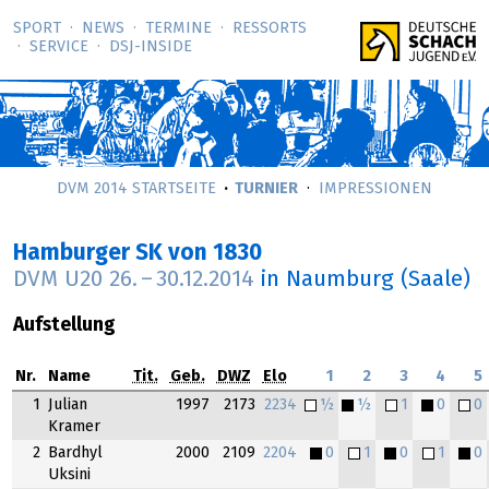
SPORT
NEWS
TERMINE
RESSORTS
SERVICE
DSJ-­INSIDE
DVM 2014 STARTSEITE
TURNIER
IMPRESSIONEN
Hamburger SK von 1830
DVM U20
26.
–
30.12.2014
in Naumburg (Saale)
Aufstellung
Nr.
Name
Tit.
Geb.
DWZ
Elo
1
2
3
4
5
1
Julian
1997
2173
2234
½
½
1
0
0
Kramer
2
Bardhyl
2000
2109
2204
0
1
0
1
0
Uksini