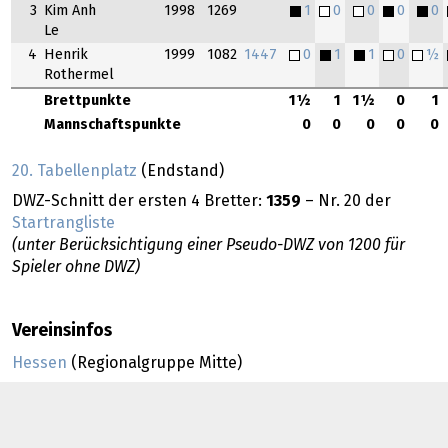
3
Kim Anh
1998
1269
1
0
0
0
0
Le
4
Henrik
1999
1082
1447
0
1
1
0
½
Rothermel
Brettpunkte
1½
1
1½
0
1
Mannschaftspunkte
0
0
0
0
0
20. Tabellenplatz
(Endstand)
DWZ-Schnitt der ersten 4 Bretter:
1359
– Nr. 20 der
Startrangliste
(unter Berücksichtigung einer Pseudo-DWZ von 1200 für
Spieler ohne DWZ)
Vereinsinfos
Hessen
(Regionalgruppe Mitte)