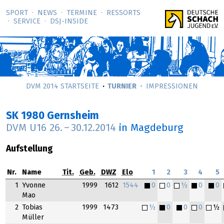
SPORT
NEWS
TERMINE
RESSORTS
SERVICE
DSJ-­INSIDE
DVM 2014 STARTSEITE
TURNIER
IMPRESSIONEN
SK 1980 Gernsheim
DVM U16
26.
–
30.12.2014
in Magdeburg
Aufstellung
Nr.
Name
Tit.
Geb.
DWZ
Elo
1
2
3
4
5
1
Yvonne
1999
1612
1544
0
0
½
0
0
Mao
2
Tobias
1999
1473
½
0
0
0
½
Müller