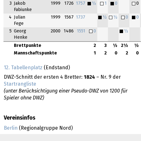
3
Jakob
1999
1726
1757
½
1
0
0
Fabiunke
4
Julian
1999
1567
1737
½
½
0
0
Fege
5
Georg
2000
1486
1551
0
½
Henke
Brettpunkte
2
3
½
2½
½
Mannschaftspunkte
1
2
0
2
0
12. Tabellenplatz
(Endstand)
DWZ-Schnitt der ersten 4 Bretter:
1824
– Nr. 9 der
Startrangliste
(unter Berücksichtigung einer Pseudo-DWZ von 1200 für
Spieler ohne DWZ)
Vereinsinfos
Berlin
(Regionalgruppe Nord)