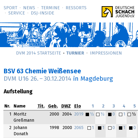
SPORT
NEWS
TERMINE
RESSORTS
SERVICE
DSJ-­INSIDE
DVM 2014 STARTSEITE
TURNIER
IMPRESSIONEN
BSV 63 Chemie Weißensee
DVM U16
26.
–
30.12.2014
in Magdeburg
Aufstellung
Nr.
Name
Tit.
Geb.
DWZ
Elo
1
2
3
4
5
1
Moritz
2000
2004
2019
½
½
0
1
½
Greßmann
2
Johann
1998
2000
2065
1
1
0
1
0
Donath