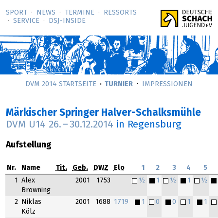
SPORT
NEWS
TERMINE
RESSORTS
SERVICE
DSJ-­INSIDE
DVM 2014 STARTSEITE
TURNIER
IMPRESSIONEN
Märkischer Springer Halver-Schalksmühle
DVM U14
26.
–
30.12.2014
in Regensburg
Aufstellung
Nr.
Name
Tit.
Geb.
DWZ
Elo
1
2
3
4
5
1
Alex
2001
1753
½
1
½
1
½
Browning
2
Niklas
2001
1688
1719
1
0
0
1
1
Kölz