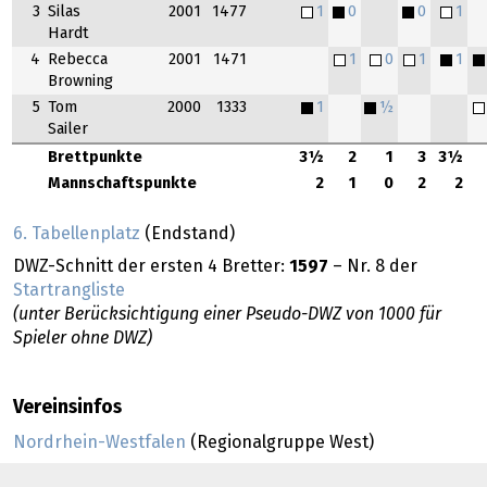
3
Silas
2001
1477
1
0
0
1
Hardt
4
Rebecca
2001
1471
1
0
1
1
Browning
5
Tom
2000
1333
1
½
Sailer
Brettpunkte
3½
2
1
3
3½
Mannschaftspunkte
2
1
0
2
2
6. Tabellenplatz
(Endstand)
DWZ-Schnitt der ersten 4 Bretter:
1597
– Nr. 8 der
Startrangliste
(unter Berücksichtigung einer Pseudo-DWZ von 1000 für
Spieler ohne DWZ)
Vereinsinfos
Nordrhein-Westfalen
(Regionalgruppe West)