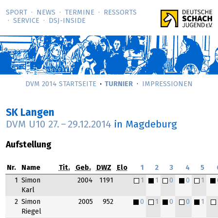
SPORT
NEWS
TERMINE
RESSORTS
SERVICE
DSJ-­INSIDE
DVM 2014 STARTSEITE
TURNIER
IMPRESSIONEN
SK Langen
DVM U10
27.
–
29.12.2014
in Magdeburg
Aufstellung
Nr.
Name
Tit.
Geb.
DWZ
Elo
1
2
3
4
5
1
Simon
2004
1191
1
1
0
0
1
Karl
2
Simon
2005
952
0
1
0
0
1
Riegel