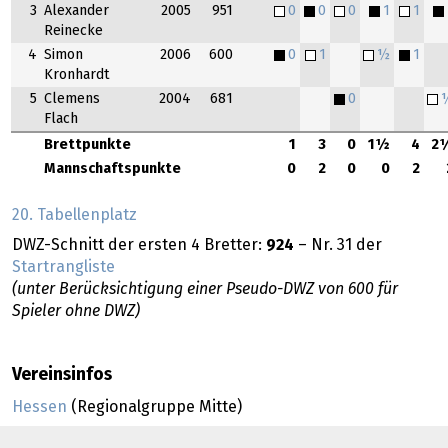
3
Alexander
2005
951
0
0
0
1
1
Reinecke
4
Simon
2006
600
0
1
½
1
Kronhardt
5
Clemens
2004
681
0
Flach
Brettpunkte
1
3
0
1½
4
2
Mannschaftspunkte
0
2
0
0
2
20. Tabellenplatz
DWZ-Schnitt der ersten 4 Bretter:
924
– Nr. 31 der
Startrangliste
(unter Berücksichtigung einer Pseudo-DWZ von 600 für
Spieler ohne DWZ)
Vereinsinfos
Hessen
(Regionalgruppe Mitte)