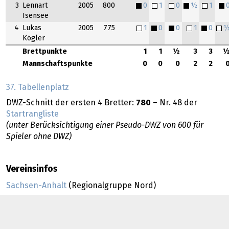
3
Lennart
2005
800
0
1
0
½
1
Isensee
4
Lukas
2005
775
1
0
0
1
0
Kögler
Brettpunkte
1
1
½
3
3
Mannschaftspunkte
0
0
0
2
2
37. Tabellenplatz
DWZ-Schnitt der ersten 4 Bretter:
780
– Nr. 48 der
Startrangliste
(unter Berücksichtigung einer Pseudo-DWZ von 600 für
Spieler ohne DWZ)
Vereinsinfos
Sachsen-Anhalt
(Regionalgruppe Nord)