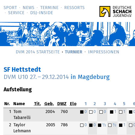
SPORT
NEWS
TERMINE
RESSORTS
SERVICE
DSJ-­INSIDE
DVM 2014 STARTSEITE
TURNIER
IMPRESSIONEN
SF Hettstedt
DVM U10
27.
–
29.12.2014
in Magdeburg
Aufstellung
Nr.
Name
Tit.
Geb.
DWZ
Elo
1
2
3
4
5
1
Tom
2004
760
0
0
0
1
1
Tabarelli
2
Taylor
2005
786
0
0
½
½
1
Lehmann