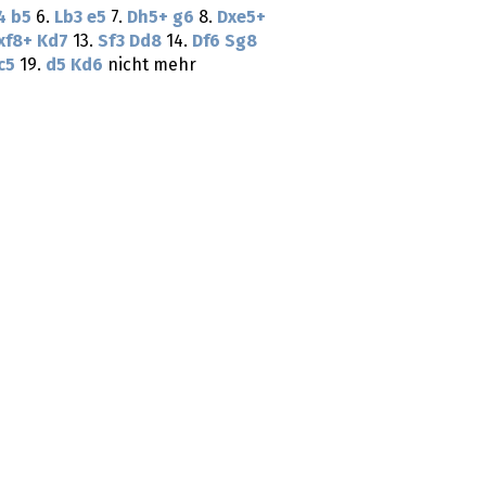
4
b5
6.
Lb3
e5
7.
Dh5+
g6
8.
Dxe5+
xf8+
Kd7
13.
Sf3
Dd8
14.
Df6
Sg8
c5
19.
d5
Kd6
nicht mehr