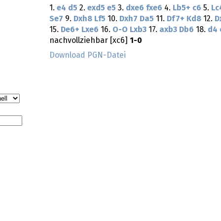
1.
e4
d5
2.
exd5
e5
3.
dxe6
fxe6
4.
Lb5+
c6
5.
Lc
Se7
9.
Dxh8
Lf5
10.
Dxh7
Da5
11.
Df7+
Kd8
12.
D
15.
De6+
Lxe6
16.
O-O
Lxb3
17.
axb3
Db6
18.
d4
nachvollziehbar [xc6]
1-0
Download PGN-Datei