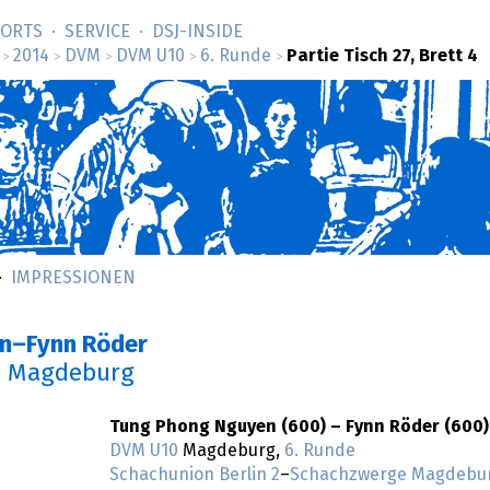
SORTS
SERVICE
DSJ-­INSIDE
2014
DVM
DVM U10
6. Runde
Partie Tisch 27, Brett 4
>
>
>
>
>
IMPRESSIONEN
en–Fynn Röder
n Magdeburg
Tung Phong Nguyen (600) – Fynn Röder (600)
DVM U10
Magdeburg,
6. Runde
Schachunion Berlin 2
–
Schachzwerge Magdebur