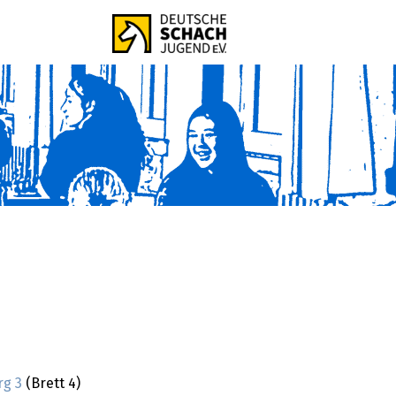
g 3
(Brett 4)