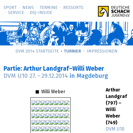
SPORT
NEWS
TERMINE
RESSORTS
SERVICE
DSJ-­INSIDE
DVM 2014 STARTSEITE
TURNIER
IMPRESSIONEN
Partie: Arthur Landgraf–Willi Weber
DVM U10
27.
–
29.12.2014
in Magdeburg
Arthur
Willi Weber
Landgraf
(797) –
Willi
Weber
(749)
DVM U10