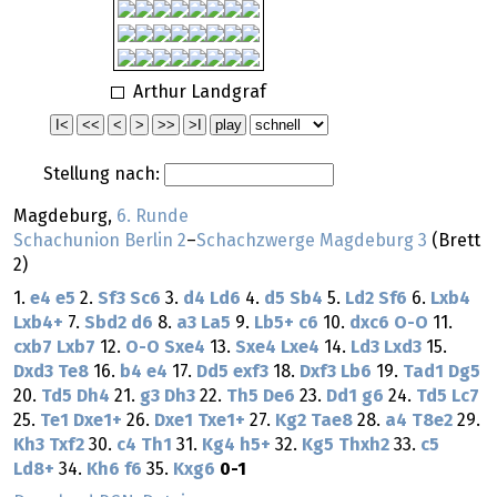
Arthur Landgraf
Stellung nach:
Magdeburg,
6. Runde
Schachunion Berlin 2
–
Schachzwerge Magdeburg 3
(Brett
2)
1.
e4
e5
2.
Sf3
Sc6
3.
d4
Ld6
4.
d5
Sb4
5.
Ld2
Sf6
6.
Lxb4
Lxb4+
7.
Sbd2
d6
8.
a3
La5
9.
Lb5+
c6
10.
dxc6
O-O
11.
cxb7
Lxb7
12.
O-O
Sxe4
13.
Sxe4
Lxe4
14.
Ld3
Lxd3
15.
Dxd3
Te8
16.
b4
e4
17.
Dd5
exf3
18.
Dxf3
Lb6
19.
Tad1
Dg5
20.
Td5
Dh4
21.
g3
Dh3
22.
Th5
De6
23.
Dd1
g6
24.
Td5
Lc7
25.
Te1
Dxe1+
26.
Dxe1
Txe1+
27.
Kg2
Tae8
28.
a4
T8e2
29.
Kh3
Txf2
30.
c4
Th1
31.
Kg4
h5+
32.
Kg5
Thxh2
33.
c5
Ld8+
34.
Kh6
f6
35.
Kxg6
0-1