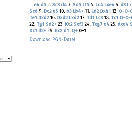
1.
e4
d5
2.
Sc3
d4
3.
Sd5
Lf5
4.
Lc4
Lxe4
5.
d3
L
Sc6
9.
Dc2
e5
10.
b3
Lb4+
11.
Ld2
Dxh1
12.
O-O-
Te1
Dxd2
16.
Dxd2
Lxd2
17.
Td1
Lc3
18.
Tc1
O-O-
22.
Tg1
Sd2+
23.
Kc2
Sxf3
24.
Txg7
e4
25.
dxe4
Kc1
d2+
29.
Kc2
d1=Q+
0-1
Download PGN-Datei
y