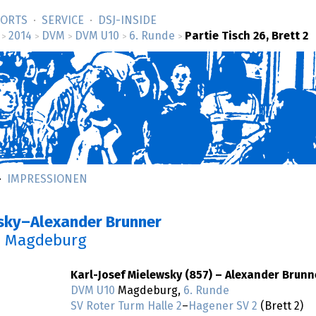
SORTS
SERVICE
DSJ-­INSIDE
2014
DVM
DVM U10
6. Runde
Partie Tisch 26, Brett 2
>
>
>
>
>
IMPRESSIONEN
wsky–Alexander Brunner
n Magdeburg
Karl-Josef Mielewsky (857) – Alexander Brunn
DVM U10
Magdeburg,
6. Runde
SV Roter Turm Halle 2
–
Hagener SV 2
(Brett 2)