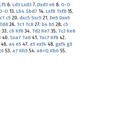
Lf5
6.
Ld3
Lxd3
7.
Dxd3
e6
8.
O-O
O-O
13.
Lb4
Sbd7
14.
Lxf8
Txf8
15.
c1
c5
20.
dxc5
Sxc5
21.
De5
Dxe5
Td8
26.
Tc1
Tc8
27.
b4
b5
28.
c5
6
33.
c6
Kf8
34.
Td2
Ke7
35.
Tc2
Ke8
8
40.
Sxa7
Ta8
41.
Txc7
Kf8
42.
46.
a4
e5
47.
a5
exf4
48.
gxf4
g5
g6
53.
a7
Kh5
54.
a8=Q
Kh6
55.