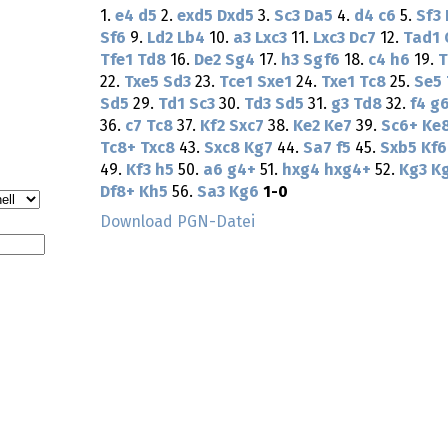
1.
e4
d5
2.
exd5
Dxd5
3.
Sc3
Da5
4.
d4
c6
5.
Sf3
Sf6
9.
Ld2
Lb4
10.
a3
Lxc3
11.
Lxc3
Dc7
12.
Tad1
Tfe1
Td8
16.
De2
Sg4
17.
h3
Sgf6
18.
c4
h6
19.
T
22.
Txe5
Sd3
23.
Tce1
Sxe1
24.
Txe1
Tc8
25.
Se5
Sd5
29.
Td1
Sc3
30.
Td3
Sd5
31.
g3
Td8
32.
f4
g
36.
c7
Tc8
37.
Kf2
Sxc7
38.
Ke2
Ke7
39.
Sc6+
Ke
Tc8+
Txc8
43.
Sxc8
Kg7
44.
Sa7
f5
45.
Sxb5
Kf6
49.
Kf3
h5
50.
a6
g4+
51.
hxg4
hxg4+
52.
Kg3
K
Df8+
Kh5
56.
Sa3
Kg6
1-0
Download PGN-Datei