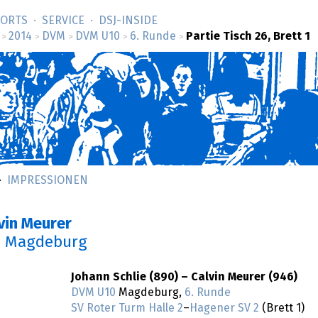
SORTS
SERVICE
DSJ-­INSIDE
2014
DVM
DVM U10
6. Runde
Partie Tisch 26, Brett 1
>
>
>
>
>
IMPRESSIONEN
vin Meurer
n Magdeburg
Johann Schlie (890) – Calvin Meurer (946)
DVM U10
Magdeburg,
6. Runde
SV Roter Turm Halle 2
–
Hagener SV 2
(Brett 1)