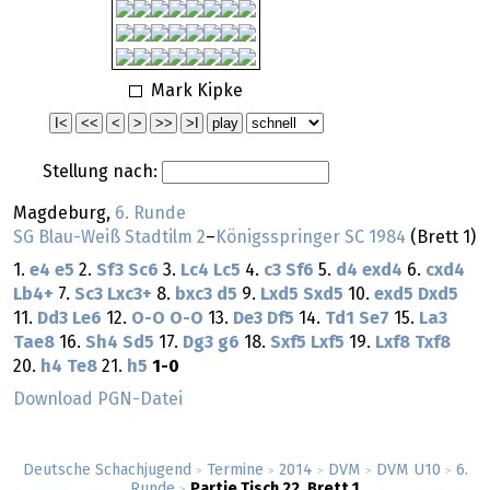
Mark Kipke
Stellung nach:
Magdeburg,
6. Runde
SG Blau-Weiß Stadtilm 2
–
Königsspringer SC 1984
(Brett 1)
1.
e4
e5
2.
Sf3
Sc6
3.
Lc4
Lc5
4.
c3
Sf6
5.
d4
exd4
6.
cxd4
Lb4+
7.
Sc3
Lxc3+
8.
bxc3
d5
9.
Lxd5
Sxd5
10.
exd5
Dxd5
11.
Dd3
Le6
12.
O-O
O-O
13.
De3
Df5
14.
Td1
Se7
15.
La3
Tae8
16.
Sh4
Sd5
17.
Dg3
g6
18.
Sxf5
Lxf5
19.
Lxf8
Txf8
20.
h4
Te8
21.
h5
1-0
Download PGN-Datei
Deutsche Schachjugend
Termine
2014
DVM
DVM U10
6.
>
>
>
>
>
Runde
Partie Tisch 22, Brett 1
>