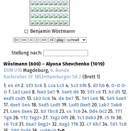
Benjamin Wöstmann
Stellung nach:
Wöstmann (600) – Alyona Shevchenko (1019)
DVM U10
Magdeburg,
6. Runde
Karlsruher SF 1853
–
Hamburger SK 2
(Brett 1)
1.
e4
e5
2.
Sf3
Sc6
3.
Lc4
Lc5
4.
Sc3
Sf6
5.
d3
h6
6.
O-O
O-
O
7.
Le3
Lxe3
8.
fxe3
Se7
9.
Sxe5
d6
10.
Sf3
c6
11.
h3
d5
12.
exd5
cxd5
13.
Lb3
Sc6
14.
d4
De7
15.
Te1
Le6
16.
Se5
Sxe5
17.
dxe5
Se4
18.
Sxd5
Lxd5
19.
Lxd5
Dxe5
20.
Lxb7
Tab8
21.
Lxe4
Dxe4
22.
b3
Tbc8
23.
c4
Tc6
24.
Dd4
Dc2
25.
Tf1
Tg6
26.
Tf2
Txg2+
27.
Txg2
Df5
28.
Tc1
Dxh3
29.
c5
f6
30.
c6
Tc8
31.
Dxa7
Dxg2+
32.
Kxg2
Tf8
33.
c7
Kh7
34.
Td1
Tc8
35.
Td8
Txd8
36.
cxd8=Q
1-0