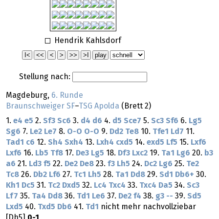
Hendrik Kahlsdorf
Stellung nach:
Magdeburg,
6. Runde
Braunschweiger SF
–
TSG Apolda
(Brett 2)
1.
e4
e5
2.
Sf3
Sc6
3.
d4
d6
4.
d5
Sce7
5.
Sc3
Sf6
6.
Lg5
Sg6
7.
Le2
Le7
8.
O-O
O-O
9.
Dd2
Te8
10.
Tfe1
Ld7
11.
Tad1
c6
12.
Sh4
Sxh4
13.
Lxh4
cxd5
14.
exd5
Lf5
15.
Lxf6
Lxf6
16.
Lb5
Tf8
17.
De3
Lg5
18.
Df3
Lxc2
19.
Ta1
Lg6
20.
b3
a6
21.
Ld3
f5
22.
De2
De8
23.
f3
Lh5
24.
Dc2
Lg6
25.
Te2
Tc8
26.
Db2
Lf6
27.
Tc1
Lh5
28.
Ta1
Dd8
29.
Sd1
Db6+
30.
Kh1
Dc5
31.
Tc2
Dxd5
32.
Lc4
Txc4
33.
Txc4
Da5
34.
Sc3
Lf7
35.
Ta4
Dd8
36.
Td1
Le6
37.
De2
f4
38.
g3
--
39.
Sd5
Lxd5
40.
Txd5
Db6
41.
Td1
nicht mehr nachvollziebar
[Dh5]
0-1