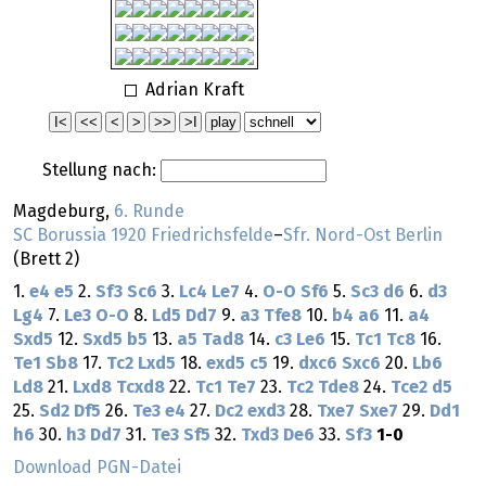
Adrian Kraft
Stellung nach:
Magdeburg,
6. Runde
SC Borussia 1920 Friedrichsfelde
–
Sfr. Nord-Ost Berlin
(Brett 2)
1.
e4
e5
2.
Sf3
Sc6
3.
Lc4
Le7
4.
O-O
Sf6
5.
Sc3
d6
6.
d3
Lg4
7.
Le3
O-O
8.
Ld5
Dd7
9.
a3
Tfe8
10.
b4
a6
11.
a4
Sxd5
12.
Sxd5
b5
13.
a5
Tad8
14.
c3
Le6
15.
Tc1
Tc8
16.
Te1
Sb8
17.
Tc2
Lxd5
18.
exd5
c5
19.
dxc6
Sxc6
20.
Lb6
Ld8
21.
Lxd8
Tcxd8
22.
Tc1
Te7
23.
Tc2
Tde8
24.
Tce2
d5
25.
Sd2
Df5
26.
Te3
e4
27.
Dc2
exd3
28.
Txe7
Sxe7
29.
Dd1
h6
30.
h3
Dd7
31.
Te3
Sf5
32.
Txd3
De6
33.
Sf3
1-0
Download PGN-Datei