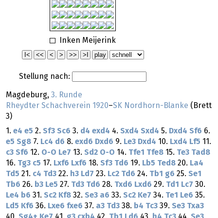
Inken Meijerink
Stellung nach:
Magdeburg,
3. Runde
Rheydter Schachverein 1920
–
SK Nordhorn-Blanke
(Brett
3)
1.
e4
e5
2.
Sf3
Sc6
3.
d4
exd4
4.
Sxd4
Sxd4
5.
Dxd4
Sf6
6.
e5
Sg8
7.
Lc4
d6
8.
exd6
Dxd6
9.
Le3
Dxd4
10.
Lxd4
Lf5
11.
c3
Sf6
12.
O-O
Le7
13.
Sd2
O-O
14.
Tfe1
Tfe8
15.
Te3
Tad8
16.
Tg3
c5
17.
Lxf6
Lxf6
18.
Sf3
Td6
19.
Lb5
Ted8
20.
La4
Td5
21.
c4
Td3
22.
h3
Ld7
23.
Lc2
Td6
24.
Tb1
g6
25.
Se1
Tb6
26.
b3
Le5
27.
Td3
Td6
28.
Txd6
Lxd6
29.
Td1
Lc7
30.
Le4
b6
31.
Sc2
Kf8
32.
Se3
a6
33.
Sc2
Ke7
34.
Te1
Le6
35.
Ld5
Kf6
36.
Lxe6
fxe6
37.
a3
Td3
38.
b4
Tc3
39.
Se3
Txa3
40.
Sg4+
Ke7
41.
g3
cxb4
42.
Tb1
Ld6
43.
h4
Tc3
44.
Se3