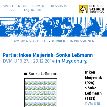
SPORT
NEWS
TERMINE
RESSORTS
SERVICE
DSJ-­INSIDE
DVM 2014 STARTSEITE
TURNIER
IMPRESSIONEN
Partie: Inken Meijerink–Sönke Leßmann
DVM U10
27.
–
29.12.2014
in Magdeburg
Inken
Sönke Leßmann
Meijerink
(924) –
Sönke
Leßmann
(1151)
DVM U10