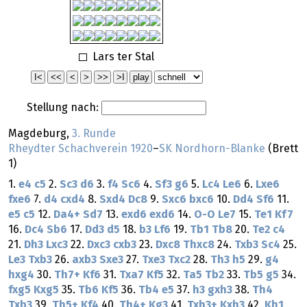
Lars ter Stal
Stellung nach:
Magdeburg,
3. Runde
Rheydter Schachverein 1920
–
SK Nordhorn-Blanke
(Brett
1)
1.
e4
c5
2.
Sc3
d6
3.
f4
Sc6
4.
Sf3
g6
5.
Lc4
Le6
6.
Lxe6
fxe6
7.
d4
cxd4
8.
Sxd4
Dc8
9.
Sxc6
bxc6
10.
Dd4
Sf6
11.
e5
c5
12.
Da4+
Sd7
13.
exd6
exd6
14.
O-O
Le7
15.
Te1
Kf7
16.
Dc4
Sb6
17.
Dd3
d5
18.
b3
Lf6
19.
Tb1
Tb8
20.
Te2
c4
21.
Dh3
Lxc3
22.
Dxc3
cxb3
23.
Dxc8
Thxc8
24.
Txb3
Sc4
25.
Le3
Txb3
26.
axb3
Sxe3
27.
Txe3
Txc2
28.
Th3
h5
29.
g4
hxg4
30.
Th7+
Kf6
31.
Txa7
Kf5
32.
Ta5
Tb2
33.
Tb5
g5
34.
fxg5
Kxg5
35.
Tb6
Kf5
36.
Tb4
e5
37.
h3
gxh3
38.
Th4
Txb3
39.
Th5+
Kf4
40.
Th4+
Kg3
41.
Txh3+
Kxh3
42.
Kh1