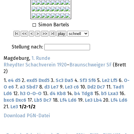
Simon Bartels
Stellung nach:
Magdeburg,
1. Runde
Rheydter Schachverein 1920
–
Braunschweiger SF
(Brett
2)
1.
e4
d5
2.
exd5
Dxd5
3.
Sc3
Da5
4.
Sf3
Sf6
5.
Le2
Lf5
6.
O-
O
e6
7.
a3
Sbd7
8.
d3
Le7
9.
Le3
c6
10.
Dd2
Dc7
11.
Tad1
Ld6
12.
h3
O-O-O
13.
d4
Kb8
14.
b4
Tdg8
15.
b5
Lxa3
16.
bxc6
Dxc6
17.
Lb5
Dc7
18.
Lf4
Ld6
19.
Le3
Lb4
20.
Lf4
Ld6
21.
Le3
1/2-1/2
Download PGN-Datei