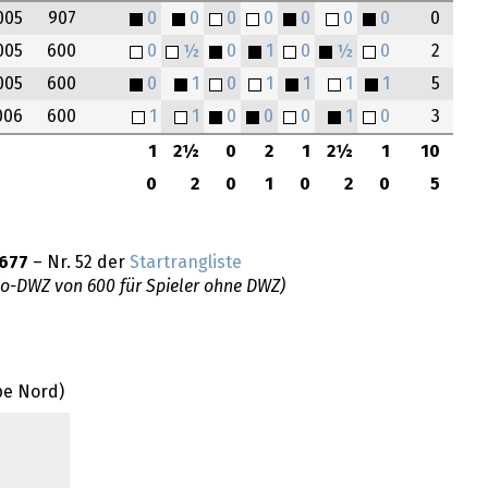
005
907
0
0
0
0
0
0
0
0
005
600
0
½
0
1
0
½
0
2
005
600
0
1
0
1
1
1
1
5
006
600
1
1
0
0
0
1
0
3
1
2½
0
2
1
2½
1
10
0
2
0
1
0
2
0
5
677
– Nr. 52 der
Startrangliste
do-DWZ von 600 für Spieler ohne DWZ)
pe Nord)