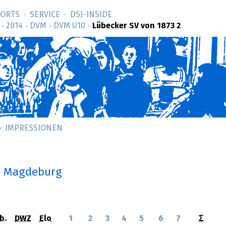
SORTS
SERVICE
DSJ-­INSIDE
2014
DVM
DVM U10
Lübecker SV von 1873 2
>
>
>
>
IMPRESSIONEN
n Magdeburg
b.
DWZ
Elo
1
2
3
4
5
6
7
Σ