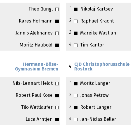
1
Theo Gungl
Nikolaj Kartsev
2
Rares Hofmann
Raphael Kracht
3
Jannis Alekhanov
Mareike Wastian
4
Moritz Haubold
Tim Kantor
Hermann-Böse-
CJD Christophorusschule
4
Gymnasium Bremen
Rostock
1
Nils-Lennart Heldt
Moritz Langer
2
Robert Paul Kose
Jonas Petrow
3
Tilo Wettlaufer
Robert Langer
4
Luca Arntjen
Jan-Niclas Beller