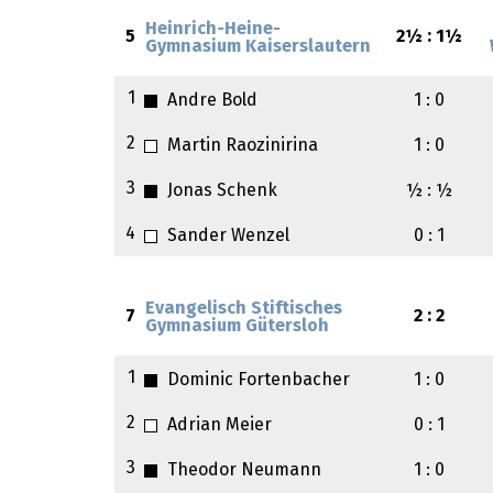
Heinrich-Heine-
5
2½ : 1½
Gymnasium Kaiserslautern
1
Andre Bold
1 : 0
2
Martin Raozinirina
1 : 0
3
Jonas Schenk
½ : ½
4
Sander Wenzel
0 : 1
Evangelisch Stiftisches
7
2 : 2
Gymnasium Gütersloh
1
Dominic Fortenbacher
1 : 0
2
Adrian Meier
0 : 1
3
Theodor Neumann
1 : 0