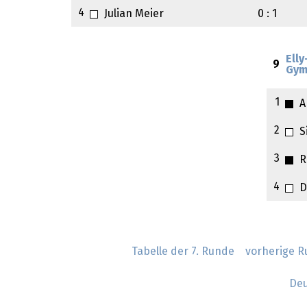
4
Julian Meier
0 : 1
Ell
9
Gym
1
A
2
S
3
R
4
D
Tabelle der 7. Runde
vorherige 
Deu