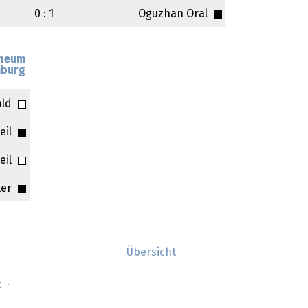
0 : 1
Oguzhan Oral
neum
burg
ald
eil
eil
ler
Übersicht
t