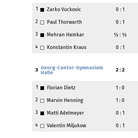
1
Zarko Vuckovic
0 : 1
2
Paul Thorwarth
0 : 1
3
Mehran Hamkar
½ : ½
4
Konstantin Kraus
0 : 1
Georg-Cantor-Gymnasium
3
2 : 2
Halle
1
Florian Dietz
1 : 0
2
Marvin Henning
1 : 0
3
Matti Adelmeyer
0 : 1
4
Valentin Miljukow
0 : 1