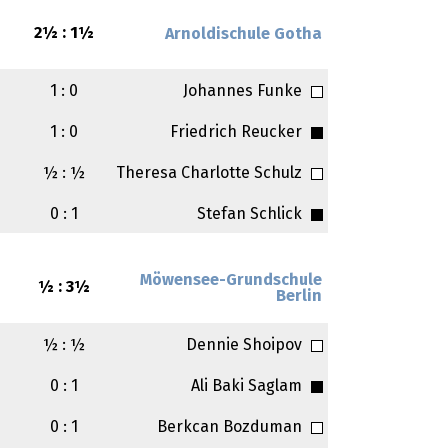
2½ : 1½
Arnoldischule Gotha
1 : 0
Johannes Funke
1 : 0
Friedrich Reucker
½ : ½
Theresa Charlotte Schulz
0 : 1
Stefan Schlick
Möwensee-Grundschule
½ : 3½
Berlin
½ : ½
Dennie Shoipov
0 : 1
Ali Baki Saglam
0 : 1
Berkcan Bozduman