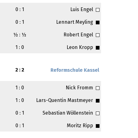
0 : 1
Luis Engel
0 : 1
Lennart Meyling
½ : ½
Robert Engel
1 : 0
Leon Kropp
2 : 2
Reformschule Kassel
1 : 0
Nick Fromm
1 : 0
Lars-Quentin Mastmeyer
0 : 1
Sebastian Wöllenstein
0 : 1
Moritz Ripp