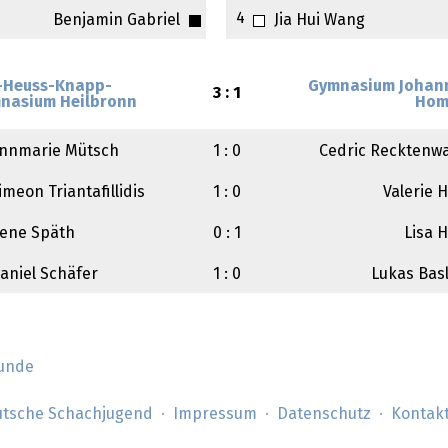
4
Benjamin Gabriel
Jia Hui Wang
y-Heuss-Knapp-
Gymnasium Johan
3 : 1
nasium Heilbronn
Hom
nnmarie Mütsch
1 : 0
Cedric Recktenw
imeon Triantafillidis
1 : 0
Valerie H
ene Späth
0 : 1
Lisa H
aniel Schäfer
1 : 0
Lukas Bas
Runde
tsche Schachjugend
Impressum
Datenschutz
Kontak