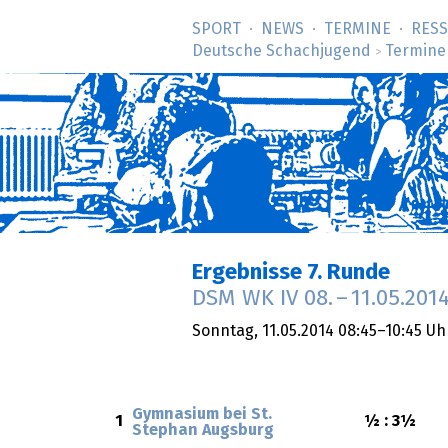
SPORT
NEWS
TERMINE
RES
Deutsche Schachjugend
Termine
>
Ergebnisse 7. Runde
DSM WK IV
08.
–
11.05.201
Sonntag,
11.05.2014
08:45–10:45 Uh
Gymnasium bei St.
1
½ : 3½
Stephan Augsburg