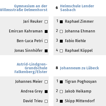
Gymnasium an der
Heimschule Lender
6
Willmsstraße Delmenhorst
Sasbach
1
Jari Reuker
Raphael Zimmer
2
Emircan Kahraman
Johanna Ehmann
3
Ben-Luca Petri
Fabio Riehle
4
Jonas Sinnhöfer
Raphael Köppel
Astrid-Lindgren-
8
Grundschule
Johanneum zu Lübeck
Falkenberg/Elster
1
Johannes Meier
Tigran Poghosyan
2
Andrea Grey
Jakob Heikamp
3
David Trieu
Skipp Mittendorf