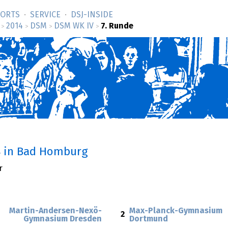
SORTS
SERVICE
DSJ-­INSIDE
2014
DSM
DSM WK IV
7. Runde
>
>
>
>
4
in Bad Homburg
r
Martin-Andersen-Nexö-
Max-Planck-Gymnasium
2
Gymnasium Dresden
Dortmund