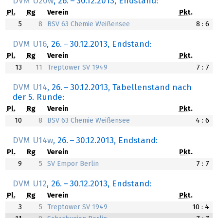
DVM U20w
,
26.
–
30.12.2013
, Endstand:
Pl.
Rg
Verein
Pkt.
5
8
BSV 63 Chemie Weißensee
8 : 6
DVM U16
,
26.
–
30.12.2013
, Endstand:
Pl.
Rg
Verein
Pkt.
13
11
Treptower SV 1949
7 : 7
DVM U14
,
26.
–
30.12.2013
, Tabellenstand nach
der 5. Runde:
Pl.
Rg
Verein
Pkt.
10
8
BSV 63 Chemie Weißensee
4 : 6
DVM U14w
,
26.
–
30.12.2013
, Endstand:
Pl.
Rg
Verein
Pkt.
9
5
SV Empor Berlin
7 : 7
DVM U12
,
26.
–
30.12.2013
, Endstand:
Pl.
Rg
Verein
Pkt.
3
5
Treptower SV 1949
10 : 4