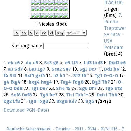
DVM U16
Lingen
(Ems),
7.
Runde
Nicolas Klodt
Treptower
SV 1949
–
USV
Stellung nach:
Potsdam
(Brett 4)
1.
e4
c6
2.
d4
d5
3.
Sc3
g6
4.
e5
Lf5
5.
Ld3
Lxd3
6.
Dxd3
e6
7.
a3
Sd7
8.
Le3
Lg7
9.
Sce2
Se7
10.
Sg3
Dc7
11.
Dd2
h6
12.
f4
Sf5
13.
Sxf5
gxf5
14.
h3
h5
15.
Sf3
f6
16.
Tg1
O-O-O
17.
g4
fxg4
18.
hxg4
hxg4
19.
Txg4
Tdg8
20.
Dg2
Th7
21.
O-
O-O
Dd8
22.
Tg1
De7
23.
Sh4
f5
24.
Sg6
Df7
25.
Tg5
Sf8
26.
Sxf8
Dxf8
27.
Tg6
De7
28.
Th1
Txh1+
29.
Dxh1
Th8
30.
Dg2
Lf8
31.
Tg8
Txg8
32.
Dxg8
Kd7
33.
Dg6
1/2-1/2
Download PGN-Datei
Deutsche Schachjugend
Termine
2013
DVM
DVM U16
7.
>
>
>
>
>