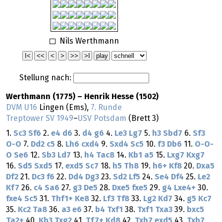
Nils Werthmann
Stellung nach:
Werthmann (1775) – Henrik Hesse (1502)
DVM U16
Lingen (Ems),
7. Runde
Treptower SV 1949
–
USV Potsdam
(Brett 3)
1.
Sc3
Sf6
2.
e4
d6
3.
d4
g6
4.
Le3
Lg7
5.
h3
Sbd7
6.
Sf3
O-O
7.
Dd2
c5
8.
Lh6
cxd4
9.
Sxd4
Sc5
10.
f3
Db6
11.
O-O-
O
Se6
12.
Sb3
Ld7
13.
h4
Tac8
14.
Kb1
a5
15.
Lxg7
Kxg7
16.
Sd5
Sxd5
17.
exd5
Sc7
18.
h5
Th8
19.
h6+
Kf8
20.
Dxa5
Df2
21.
Dc3
f6
22.
Dd4
Dg3
23.
Sd2
Lf5
24.
Se4
Df4
25.
Le2
Kf7
26.
c4
Sa6
27.
g3
De5
28.
Dxe5
fxe5
29.
g4
Lxe4+
30.
fxe4
Sc5
31.
Thf1+
Ke8
32.
Lf3
Tf8
33.
Lg2
Kd7
34.
g5
Kc7
35.
Kc2
Ta8
36.
a3
e6
37.
b4
Txf1
38.
Txf1
Txa3
39.
bxc5
Ta2+
40.
Kb3
Txg2
41.
Tf7+
Kd8
42.
Txh7
exd5
43.
Txb7