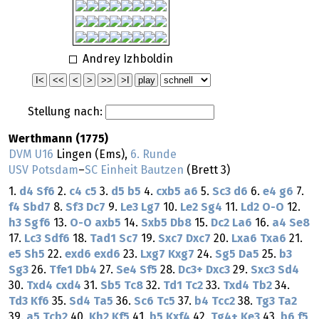
Andrey Izhboldin
Stellung nach:
Werthmann (1775)
DVM U16
Lingen (Ems),
6. Runde
USV Potsdam
–
SC Einheit Bautzen
(Brett 3)
1.
d4
Sf6
2.
c4
c5
3.
d5
b5
4.
cxb5
a6
5.
Sc3
d6
6.
e4
g6
7.
f4
Sbd7
8.
Sf3
Dc7
9.
Le3
Lg7
10.
Le2
Sg4
11.
Ld2
O-O
12.
h3
Sgf6
13.
O-O
axb5
14.
Sxb5
Db8
15.
Dc2
La6
16.
a4
Se8
17.
Lc3
Sdf6
18.
Tad1
Sc7
19.
Sxc7
Dxc7
20.
Lxa6
Txa6
21.
e5
Sh5
22.
exd6
exd6
23.
Lxg7
Kxg7
24.
Sg5
Da5
25.
b3
Sg3
26.
Tfe1
Db4
27.
Se4
Sf5
28.
Dc3+
Dxc3
29.
Sxc3
Sd4
30.
Txd4
cxd4
31.
Sb5
Tc8
32.
Td1
Tc2
33.
Txd4
Tb2
34.
Td3
Kf6
35.
Sd4
Ta5
36.
Sc6
Tc5
37.
b4
Tcc2
38.
Tg3
Ta2
39.
a5
Tcb2
40.
Kh2
Kf5
41.
b5
Kxf4
42.
Tg4+
Ke3
43.
b6
f5