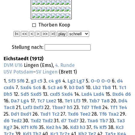
Thorben Koop
Stellung nach:
Eichstaedt (1912)
DVM U16
Lingen (Ems),
4. Runde
USV Potsdam
–
SV Lingen
(Brett 1)
1.
Sf3
Sf6
2.
g3
c5
3.
c4
g6
4.
Lg2
Lg7
5.
O-O
O-O
6.
d4
cxd4
7.
Sxd4
Sc6
8.
Sc3
a6
9.
b3
Da5
10.
Lb2
Tb8
11.
Tc1
Dh5
12.
Sd5
Sxd5
13.
cxd5
Sxd4
14.
Lxd4
Lxd4
15.
Dxd4
d6
16.
Da7
Lg4
17.
Tc7
Lxe2
18.
Te1
Lf3
19.
Txb7
Ta8
20.
Dd4
Tac8
21.
Lxf3
Dxf3
22.
Tbxe7
h5
23.
Td7
Tfe8
24.
Tf1
Te4
25.
Dd1
Dxd1
26.
Txd1
Tc2
27.
Txd6
Tee2
28.
Tf6
Txa2
29.
d6
Ted2
30.
Txd2
Txd2
31.
d7
Txd7
32.
Txa6
Tb7
33.
Ta3
Kg7
34.
Kf1
Kf6
35.
Ke2
h4
36.
Kd3
h3
37.
f4
Kf5
38.
Kc3
Tc7+
39.
Kd3
Tb7
40.
Kc3
Tc7+
41.
Kb2
Te7
42.
Ta5+
Kg4