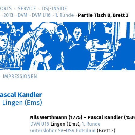
SORTS
SERVICE
DSJ-­INSIDE
2013
DVM
DVM U16
1. Runde
Partie Tisch 8, Brett 3
>
>
>
>
>
IMPRESSIONEN
Pascal Kandler
n Lingen (Ems)
Nils Werthmann (1775) – Pascal Kandler (153
DVM U16
Lingen (Ems),
1. Runde
Gütersloher SV
–
USV Potsdam
(Brett 3)