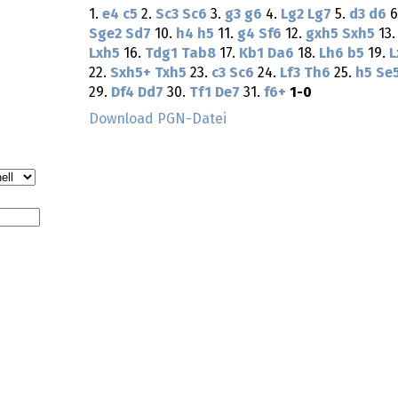
1.
e4
c5
2.
Sc3
Sc6
3.
g3
g6
4.
Lg2
Lg7
5.
d3
d6
6
Sge2
Sd7
10.
h4
h5
11.
g4
Sf6
12.
gxh5
Sxh5
13
Lxh5
16.
Tdg1
Tab8
17.
Kb1
Da6
18.
Lh6
b5
19.
L
22.
Sxh5+
Txh5
23.
c3
Sc6
24.
Lf3
Th6
25.
h5
Se
29.
Df4
Dd7
30.
Tf1
De7
31.
f6+
1-0
Download PGN-Datei