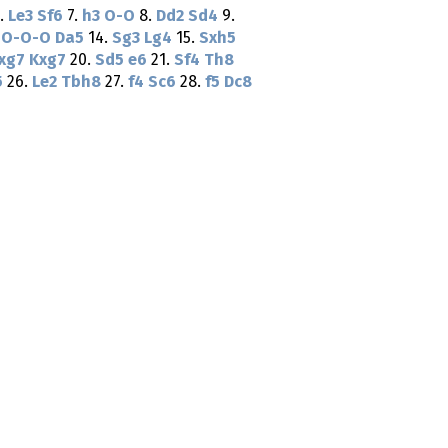
.
Le3
Sf6
7.
h3
O-O
8.
Dd2
Sd4
9.
.
O-O-O
Da5
14.
Sg3
Lg4
15.
Sxh5
xg7
Kxg7
20.
Sd5
e6
21.
Sf4
Th8
5
26.
Le2
Tbh8
27.
f4
Sc6
28.
f5
Dc8