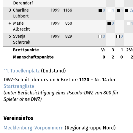
Dorendorf
3
Charline
1999
1166
0
1
1
Lübbert
4
Marie
1999
850
0
Albrecht
5
Svenja
1999
829
0
0
Schutrak
Brettpunkte
½
3
1
2
Mannschaftspunkte
0
2
0
11. Tabellenplatz
(Endstand)
DWZ-Schnitt der ersten 4 Bretter:
1170
– Nr. 14 der
Startrangliste
(unter Berücksichtigung einer Pseudo-DWZ von 800 für
Spieler ohne DWZ)
Vereinsinfos
Mecklenburg-Vorpommern
(Regionalgruppe Nord)