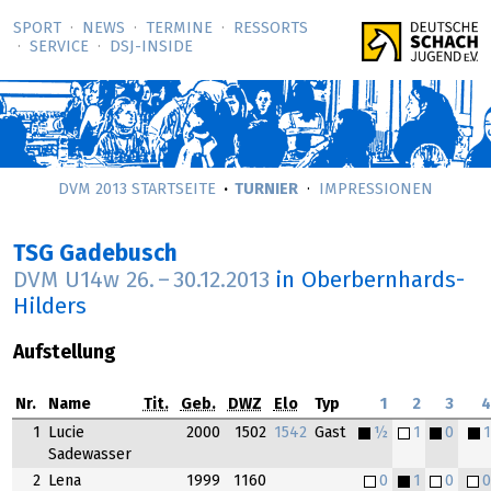
SPORT
NEWS
TERMINE
RESSORTS
SERVICE
DSJ-­INSIDE
DVM 2013 STARTSEITE
TURNIER
IMPRESSIONEN
TSG Gadebusch
DVM U14w
26.
–
30.12.2013
in Oberbernhards-
Hilders
Aufstellung
Nr.
Name
Tit.
Geb.
DWZ
Elo
Typ
1
2
3
1
Lucie
2000
1502
1542
Gast
½
1
0
Sadewasser
2
Lena
1999
1160
0
1
0