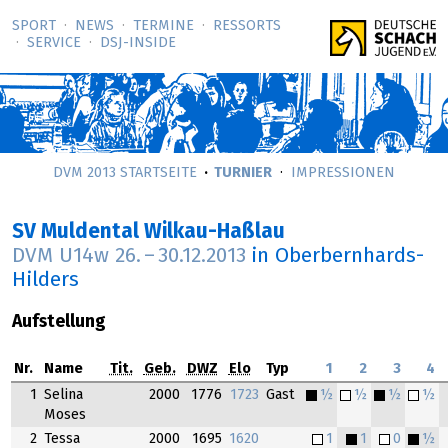
SPORT
NEWS
TERMINE
RESSORTS
SERVICE
DSJ-­INSIDE
DVM 2013 STARTSEITE
TURNIER
IMPRESSIONEN
SV Muldental Wilkau-Haßlau
DVM U14w
26.
–
30.12.2013
in Oberbernhards-
Hilders
Aufstellung
Nr.
Name
Tit.
Geb.
DWZ
Elo
Typ
1
2
3
4
1
Selina
2000
1776
1723
Gast
½
½
½
½
Moses
2
Tessa
2000
1695
1620
1
1
0
½