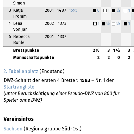
Simon
3
Katja
2001
1487
1595
0
1
½
1
Fromm
4
Lena
2002
1373
1
½
½
1
Von Jan
5
Rebecca
2001
1337
Böhle
Brettpunkte
2½
3
1½
3
Mannschaftspunkte
2
2
0
2
2. Tabellenplatz
(Endstand)
DWZ-Schnitt der ersten 4 Bretter:
1583
– Nr. 1 der
Startrangliste
(unter Berücksichtigung einer Pseudo-DWZ von 800 für
Spieler ohne DWZ)
Vereinsinfos
Sachsen
(Regionalgruppe Süd-Ost)