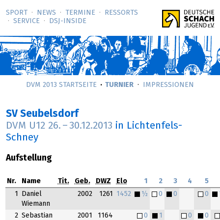
SPORT
NEWS
TERMINE
RESSORTS
SERVICE
DSJ-­INSIDE
DVM 2013 STARTSEITE
TURNIER
IMPRESSIONEN
SV Seubelsdorf
DVM U12
26.
–
30.12.2013
in Lichtenfels-
Schney
Aufstellung
Nr.
Name
Tit.
Geb.
DWZ
Elo
1
2
3
4
5
1
Daniel
2002
1261
1452
½
0
0
0
Wiemann
2
Sebastian
2001
1164
0
1
0
0