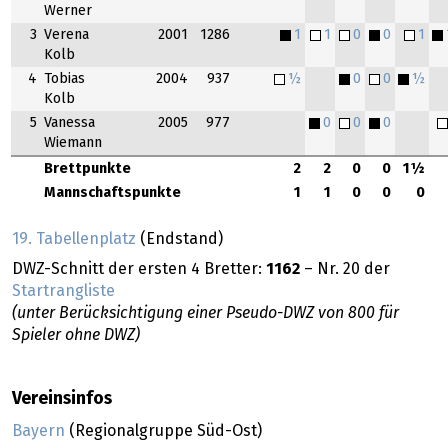
Werner
3
Verena
2001
1286
1
1
0
0
1
Kolb
4
Tobias
2004
937
½
0
0
½
Kolb
5
Vanessa
2005
977
0
0
0
Wiemann
Brettpunkte
2
2
0
0
1½
Mannschaftspunkte
1
1
0
0
0
19. Tabellenplatz
(Endstand)
DWZ-Schnitt der ersten 4 Bretter:
1162
– Nr. 20 der
Startrangliste
(unter Berücksichtigung einer Pseudo-DWZ von 800 für
Spieler ohne DWZ)
Vereinsinfos
Bayern
(Regionalgruppe Süd-Ost)