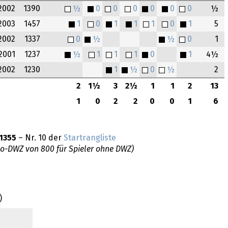
2002
1390
½
0
0
0
0
0
0
½
2003
1457
1
0
1
1
1
0
1
5
2002
1337
0
½
½
0
1
2001
1237
½
1
1
1
0
1
4½
2002
1230
1
½
0
½
2
2
1½
3
2½
1
1
2
13
1
0
2
2
0
0
1
6
1355
– Nr. 10 der
Startrangliste
do-DWZ von 800 für Spieler ohne DWZ)
)