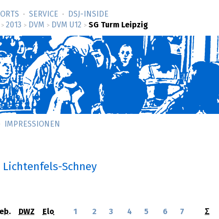
SORTS
SERVICE
DSJ-­INSIDE
2013
DVM
DVM U12
SG Turm Leipzig
>
>
>
>
IMPRESSIONEN
n Lichtenfels-Schney
eb.
DWZ
Elo
1
2
3
4
5
6
7
Σ