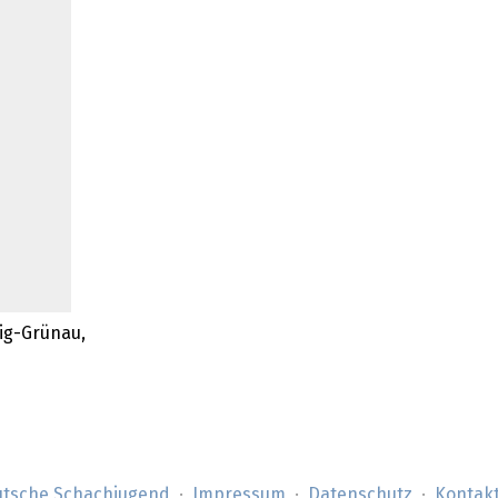
zig-Grünau,
tsche Schachjugend
Impressum
Datenschutz
Kontak