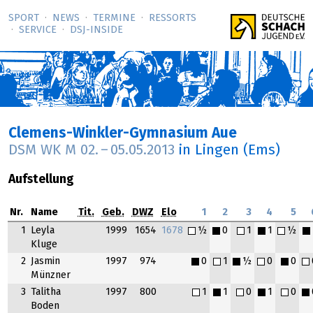
SPORT
NEWS
TERMINE
RESSORTS
SERVICE
DSJ-­INSIDE
Clemens-Winkler-Gymnasium Aue
DSM WK M
02.
–
05.05.2013
in Lingen (Ems)
Aufstellung
Nr.
Name
Tit.
Geb.
DWZ
Elo
1
2
3
4
5
1
Leyla
1999
1654
1678
½
0
1
1
½
Kluge
2
Jasmin
1997
974
0
1
½
0
0
Münzner
3
Talitha
1997
800
1
1
0
1
0
Boden