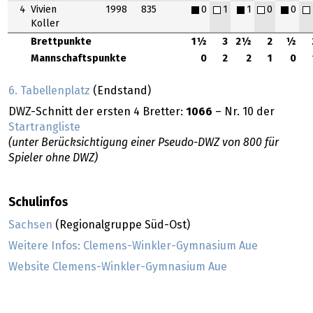
4
Vivien
1998
835
0
1
1
0
0
Koller
Brettpunkte
1½
3
2½
2
½
Mannschaftspunkte
0
2
2
1
0
6. Tabellenplatz
(Endstand)
DWZ-Schnitt der ersten 4 Bretter:
1066
– Nr. 10 der
Startrangliste
(unter Berücksichtigung einer Pseudo-DWZ von 800 für
Spieler ohne DWZ)
Schulinfos
Sachsen
(Regionalgruppe Süd-Ost)
Weitere Infos: Clemens-Winkler-Gymnasium Aue
Website Clemens-Winkler-Gymnasium Aue