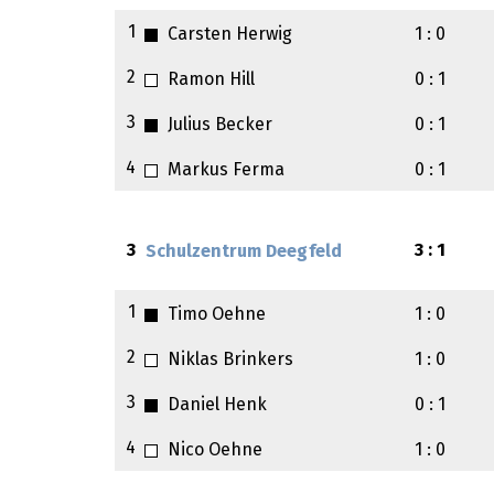
1
Carsten Herwig
1 : 0
2
Ramon Hill
0 : 1
3
Julius Becker
0 : 1
4
Markus Ferma
0 : 1
3
3 : 1
Schulzentrum Deegfeld
1
Timo Oehne
1 : 0
2
Niklas Brinkers
1 : 0
3
Daniel Henk
0 : 1
4
Nico Oehne
1 : 0