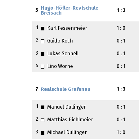
Hugo-Höfler-Realschule
5
1 : 3
Breisach
1
Karl Fessenmeier
1 : 0
2
Guido Koch
0 : 1
3
Lukas Schnell
0 : 1
4
Lino Wörne
0 : 1
7
1 : 3
Realschule Grafenau
1
Manuel Dullinger
0 : 1
2
Matthias Pichlmeier
0 : 1
3
Michael Dullinger
1 : 0