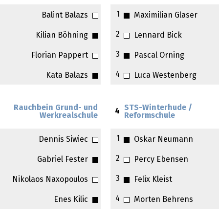
1
Balint Balazs
Maximilian Glaser
2
Kilian Böhning
Lennard Bick
3
Florian Pappert
Pascal Orning
4
Kata Balazs
Luca Westenberg
Rauchbein Grund- und
STS-Winterhude /
4
Werkrealschule
Reformschule
1
Dennis Siwiec
Oskar Neumann
2
Gabriel Fester
Percy Ebensen
3
Nikolaos Naxopoulos
Felix Kleist
4
Enes Kilic
Morten Behrens