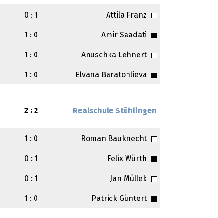
0 : 1
Attila Franz
1 : 0
Amir Saadati
1 : 0
Anuschka Lehnert
1 : 0
Elvana Baratonlieva
2 : 2
Realschule Stühlingen
1 : 0
Roman Bauknecht
0 : 1
Felix Würth
0 : 1
Jan Müllek
1 : 0
Patrick Güntert