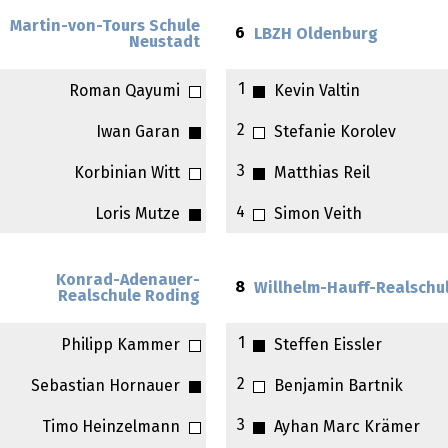
Martin-von-Tours Schule
6
LBZH Oldenburg
Neustadt
1
Roman Qayumi
Kevin Valtin
2
Iwan Garan
Stefanie Korolev
3
Korbinian Witt
Matthias Reil
4
Loris Mutze
Simon Veith
Konrad-Adenauer-
8
Willhelm-Hauff-Realschu
Realschule Roding
1
Philipp Kammer
Steffen Eissler
2
Sebastian Hornauer
Benjamin Bartnik
3
Timo Heinzelmann
Ayhan Marc Krämer