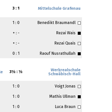
3 : 1
Mittelschule Grafenau
1 : 0
Benedikt Braumandl
+ : -
Rezai Wais
+ : -
Rezai Quais
0 : 1
Raouf Nusrathullah
Werkrealschule
3½ : ½
le
Schwäbisch-Hall
1 : 0
Voigt Jonas
1 : 0
Mathis Ullman
1 : 0
Luca Braun