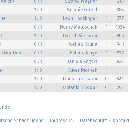
 Abicht
0 : 1
Swenja Wagner
1
1287
1 : 0
Melanie Grund
1
885
the
1 : 0
Leon Hacklinger
1
877
0 : 1
Henry Matuschak
1
1034
rt
1 : 0
Daniel Wiemann
1
963
a
0 : 1
Joshua Kalina
1
941
 Lilienthal
0 : 1
Helene Kluge
1
827
0 : 1
Daniela Eggert
1
927
er
1 : 0
Oliver Piontek
1
1 : 0
Linus Lohrmann
0
824
1 : 0
Melanie Müdder
0
761
Runde
tsche Schachjugend
Impressum
Datenschutz
Kontak