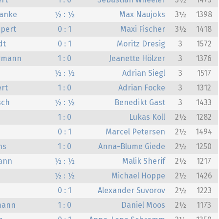
ert
1 : 0
Sebastian Wheeler
3½
1473
Janke
½ : ½
Max Naujoks
3½
1398
pert
0 : 1
Maxi Fischer
3½
1418
dt
0 : 1
Moritz Dresig
3
1572
rrmann
1 : 0
Jeanette Hölzer
3
1376
½ : ½
Adrian Siegl
3
1517
rt
1 : 0
Adrian Focke
3
1312
sch
½ : ½
Benedikt Gast
3
1433
1 : 0
Lukas Koll
2½
1282
0 : 1
Marcel Petersen
2½
1494
ns
1 : 0
Anna-Blume Giede
2½
1250
ann
½ : ½
Malik Sherif
2½
1217
½ : ½
Michael Hoppe
2½
1426
0 : 1
Alexander Suvorov
2½
1223
mann
1 : 0
Daniel Moos
2½
1173