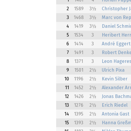
1
1461
4
Florian Papp
2
1589
3½
Christopher 
3
1468
3½
Marc von Rep
4
1419
3½
Daniel Schmi
5
1534
3
Heribert He
6
1414
3
André Eggert
7
1491
3
Robert Denke
8
1371
3
Leon Hagere
9
1501
2½
Ulrich Pixa
10
1196
2½
Kevin Silber
11
1452
2½
Alexander Ar
12
1426
2½
Jonas Bachm
13
1276
2½
Erich Riedel
14
1395
2½
Antonia Gast
15
1393
2½
Hanna Greß