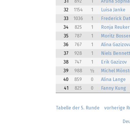
31
892
1
Aruna Sophia
32
1154
1
Luisa Janke
33
1036
1
Frederick Da
34
825
1
Ronja Reuker
35
787
1
Moritz Bosse
36
767
1
Alina Gazizov
37
928
1
Niels Bennett
38
747
1
Erik Gazizov
39
988
½
Michel Mönst
40
859
0
Alina Lange
41
825
0
Fanny Kung
Tabelle der 5. Runde
vorherige 
Deu