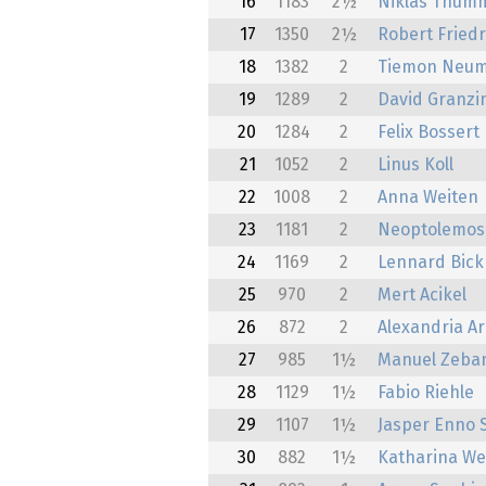
16
1183
2½
Niklas Thum
17
1350
2½
Robert Friedr
18
1382
2
Tiemon Neu
19
1289
2
David Granzi
20
1284
2
Felix Bossert
21
1052
2
Linus Koll
22
1008
2
Anna Weiten
23
1181
2
Neoptolemos
24
1169
2
Lennard Bick
25
970
2
Mert Acikel
26
872
2
Alexandria A
27
985
1½
Manuel Zeba
28
1129
1½
Fabio Riehle
29
1107
1½
Jasper Enno 
30
882
1½
Katharina We