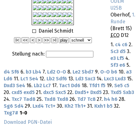
ODEM
U25B
Oberhof,
1.
Runde
(Brett 15)
Daniel Schmidt
ECO
D12
1.
c4
c6
2.
Sc3
d5
3.
Stellung nach:
e3
Lf5
4.
Sf3
e6
5.
d4
Sf6
6.
b3
Lb4
7.
Ld2
O-O
8.
Le2
Sbd7
9.
O-O
b6
10.
a3
Ld6
11.
Lc1
Se4
12.
Lb2
Sdf6
13.
Ld3
Sxc3
14.
Lxc3
Lxd3
15.
Dxd3
Se4
16.
Lb2
Lc7
17.
Tac1
Dd6
18.
Tfd1
f5
19.
Se5
c5
20.
cxd5
exd5
21.
dxc5
Sxc5
22.
Dxd5+
Dxd5
23.
Txd5
Sxb3
24.
Txc7
Tad8
25.
Txd8
Txd8
26.
Td7
Tc8
27.
h4
h6
28.
Sg6
Sd4
29.
Lxd4
Tc1+
30.
Kh2
Th1+
31.
Kxh1
b5
32.
Txg7#
1-0
Download PGN-Datei