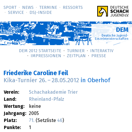
SPORT
NEWS
TERMINE
RESSORTS
SERVICE
DSJ-­INSIDE
DEM
Deutsche Jugend-
Einzelmeisterschaften
DEM 2012 STARTSEITE
TURNIER
INTERAKTIV
IMPRESSIONEN
ZEITPLAN
PRESSE
Friederike Caroline Feil
Kika-Turnier
26.
–
28.05.2012
in Oberhof
Verein:
Schachakademie Trier
Land:
Rheinland-Pfalz
Wertung:
keine
Jahrgang:
2005
Platz:
71.
(Setzliste
46
)
Punkte:
1