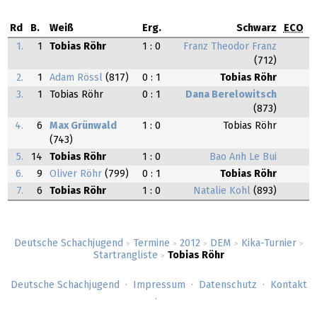
Rd
B.
Weiß
Erg.
Schwarz
ECO
1.
1
Tobias Röhr
1 : 0
Franz Theodor Franz
(712)
2.
1
Adam Rössl
(817)
0 : 1
Tobias Röhr
3.
1
Tobias Röhr
0 : 1
Dana Berelowitsch
(873)
4.
6
Max Grünwald
1 : 0
Tobias Röhr
(743)
5.
14
Tobias Röhr
1 : 0
Bao Anh Le Bui
6.
9
Oliver Röhr
(799)
0 : 1
Tobias Röhr
7.
6
Tobias Röhr
1 : 0
Natalie Kohl
(893)
Deutsche Schachjugend
Termine
2012
DEM
Kika-Turnier
>
>
>
>
>
Startrangliste
Tobias Röhr
>
Deutsche Schachjugend
Impressum
Datenschutz
Kontakt