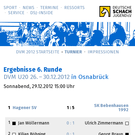
SPORT
NEWS
TERMINE
RESSORTS
SERVICE
DSJ-­INSIDE
DVM 2012 STARTSEITE
TURNIER
IMPRESSIONEN
Ergebnisse 6. Runde
DVM U20
26.
–
30.12.2012
in Osnabrück
Sonnabend,
29.12.2012
15:00 Uhr
SK Bebenhausen
1
Hagener SV
1 : 5
1992
1
Jan Wöllermann
0 : 1
Ulrich Zimmermann
2
Kilian Böhning
0 : 1
Georg Braun