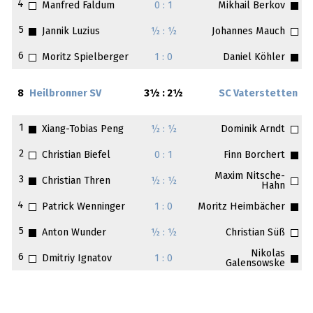
4
Manfred Faldum
0 : 1
Mikhail Berkov
5
Jannik Luzius
½ : ½
Johannes Mauch
6
Moritz Spielberger
1 : 0
Daniel Köhler
8
Heilbronner SV
3½ : 2½
SC Vaterstetten
1
Xiang-Tobias Peng
½ : ½
Dominik Arndt
2
Christian Biefel
0 : 1
Finn Borchert
Maxim Nitsche-
3
Christian Thren
½ : ½
Hahn
4
Patrick Wenninger
1 : 0
Moritz Heimbächer
5
Anton Wunder
½ : ½
Christian Süß
Nikolas
6
Dmitriy Ignatov
1 : 0
Galensowske