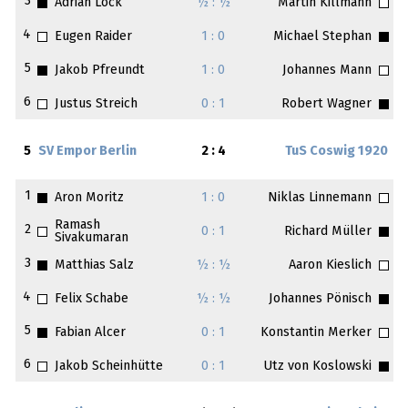
3
Adrian Lock
½ : ½
Martin Killmann
4
Eugen Raider
1 : 0
Michael Stephan
5
Jakob Pfreundt
1 : 0
Johannes Mann
6
Justus Streich
0 : 1
Robert Wagner
5
SV Empor Berlin
2 : 4
TuS Coswig 1920
1
Aron Moritz
1 : 0
Niklas Linnemann
Ramash
2
0 : 1
Richard Müller
Sivakumaran
3
Matthias Salz
½ : ½
Aaron Kieslich
4
Felix Schabe
½ : ½
Johannes Pönisch
5
Fabian Alcer
0 : 1
Konstantin Merker
6
Jakob Scheinhütte
0 : 1
Utz von Koslowski