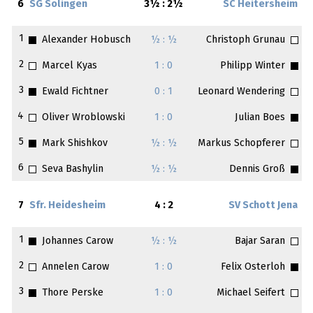
6
SG Solingen
3½ : 2½
SC Heitersheim
1
Alexander Hobusch
½ : ½
Christoph Grunau
2
Marcel Kyas
1 : 0
Philipp Winter
3
Ewald Fichtner
0 : 1
Leonard Wendering
4
Oliver Wroblowski
1 : 0
Julian Boes
5
Mark Shishkov
½ : ½
Markus Schopferer
6
Seva Bashylin
½ : ½
Dennis Groß
7
Sfr. Heidesheim
4 : 2
SV Schott Jena
1
Johannes Carow
½ : ½
Bajar Saran
2
Annelen Carow
1 : 0
Felix Osterloh
3
Thore Perske
1 : 0
Michael Seifert