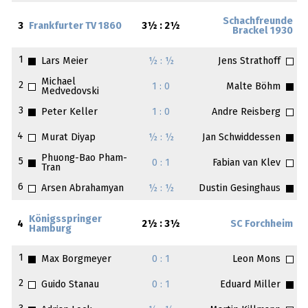
Schachfreunde
3
Frankfurter TV 1860
3½ : 2½
Brackel 1930
1
Lars Meier
½ : ½
Jens Strathoff
Michael
2
1 : 0
Malte Böhm
Medvedovski
3
Peter Keller
1 : 0
Andre Reisberg
4
Murat Diyap
½ : ½
Jan Schwiddessen
Phuong-Bao Pham-
5
0 : 1
Fabian van Klev
Tran
6
Arsen Abrahamyan
½ : ½
Dustin Gesinghaus
Königsspringer
4
2½ : 3½
SC Forchheim
Hamburg
1
Max Borgmeyer
0 : 1
Leon Mons
2
Guido Stanau
0 : 1
Eduard Miller