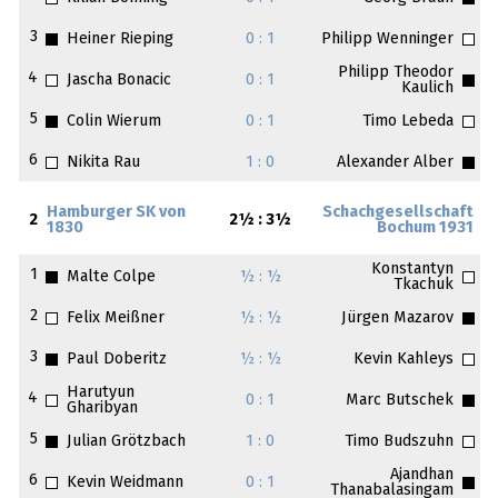
3
Heiner Rieping
0 : 1
Philipp Wenninger
Philipp Theodor
4
Jascha Bonacic
0 : 1
Kaulich
5
Colin Wierum
0 : 1
Timo Lebeda
6
Nikita Rau
1 : 0
Alexander Alber
Hamburger SK von
Schachgesellschaft
2
2½ : 3½
1830
Bochum 1931
Konstantyn
1
Malte Colpe
½ : ½
Tkachuk
2
Felix Meißner
½ : ½
Jürgen Mazarov
3
Paul Doberitz
½ : ½
Kevin Kahleys
Harutyun
4
0 : 1
Marc Butschek
Gharibyan
5
Julian Grötzbach
1 : 0
Timo Budszuhn
Ajandhan
6
Kevin Weidmann
0 : 1
Thanabalasingam