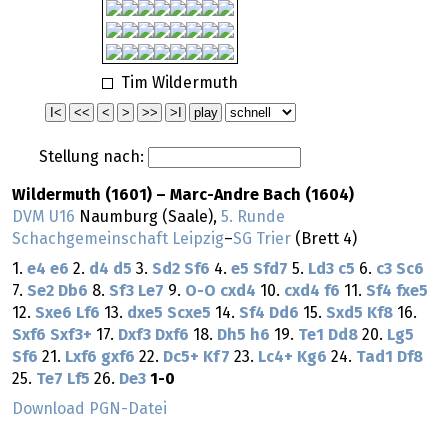
Tim Wildermuth
Stellung nach:
Wildermuth (1601) – Marc-Andre Bach (1604)
DVM U16
Naumburg (Saale),
5. Runde
Schachgemeinschaft Leipzig
–
SG Trier
(Brett 4)
1.
e4
e6
2.
d4
d5
3.
Sd2
Sf6
4.
e5
Sfd7
5.
Ld3
c5
6.
c3
Sc6
7.
Se2
Db6
8.
Sf3
Le7
9.
O-O
cxd4
10.
cxd4
f6
11.
Sf4
fxe5
12.
Sxe6
Lf6
13.
dxe5
Scxe5
14.
Sf4
Dd6
15.
Sxd5
Kf8
16.
Sxf6
Sxf3+
17.
Dxf3
Dxf6
18.
Dh5
h6
19.
Te1
Dd8
20.
Lg5
Sf6
21.
Lxf6
gxf6
22.
Dc5+
Kf7
23.
Lc4+
Kg6
24.
Tad1
Df8
25.
Te7
Lf5
26.
De3
1-0
Download PGN-Datei