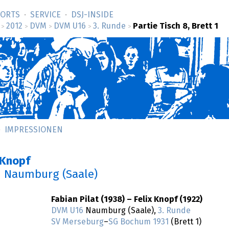
SORTS
SERVICE
DSJ-­INSIDE
2012
DVM
DVM U16
3. Runde
Partie Tisch 8, Brett 1
>
>
>
>
>
IMPRESSIONEN
 Knopf
n Naumburg (Saale)
Fabian Pilat (1938) – Felix Knopf (1922)
DVM U16
Naumburg (Saale),
3. Runde
SV Merseburg
–
SG Bochum 1931
(Brett 1)