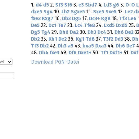
1.
d4
d5
2.
Sf3
Sf6
3.
e3
Sbd7
4.
Ld3
g6
5.
O-O
L
dxe5
Sg4
10.
Lb2
Sgxe5
11.
Sxe5
Sxe5
12.
Le2
d
fxe3
Kxg7
16.
Db3
Dg5
17.
Dc3+
Kg8
18.
Tf3
Le6
De5
22.
Dc1
Te7
23.
Lc4
Tfe8
24.
Lxd5
Dxd5
25.
D
Dg5
Tg4
29.
Dh6
Da2
30.
Dh3
Dc4
31.
Dh6
De2
3
Db2
35.
Kh1
De2
36.
Kg1
Td8
37.
T3f2
Dd3
38.
Dh
Tf3
Db2
42.
Dh3
a5
43.
bxa5
Dxa3
44.
Dh6
De7
4
48.
Dh4
fxe3
49.
Df6
Dxe1+
50.
Tf1
Dxf1+
51.
Dxf
Download PGN-Datei