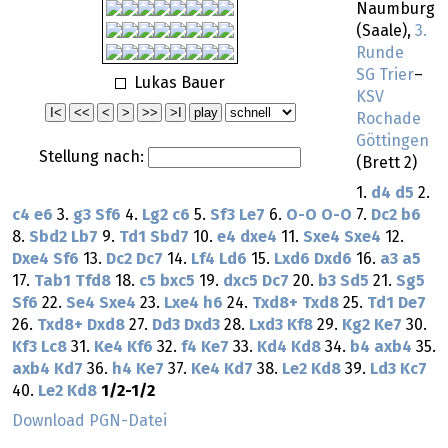
Naumburg
(Saale),
3.
Runde
SG Trier
–
Lukas Bauer
KSV
Rochade
Göttingen
Stellung nach:
(Brett 2)
1.
d4
d5
2.
c4
e6
3.
g3
Sf6
4.
Lg2
c6
5.
Sf3
Le7
6.
O-O
O-O
7.
Dc2
b6
8.
Sbd2
Lb7
9.
Td1
Sbd7
10.
e4
dxe4
11.
Sxe4
Sxe4
12.
Dxe4
Sf6
13.
Dc2
Dc7
14.
Lf4
Ld6
15.
Lxd6
Dxd6
16.
a3
a5
17.
Tab1
Tfd8
18.
c5
bxc5
19.
dxc5
Dc7
20.
b3
Sd5
21.
Sg5
Sf6
22.
Se4
Sxe4
23.
Lxe4
h6
24.
Txd8+
Txd8
25.
Td1
De7
26.
Txd8+
Dxd8
27.
Dd3
Dxd3
28.
Lxd3
Kf8
29.
Kg2
Ke7
30.
Kf3
Lc8
31.
Ke4
Kf6
32.
f4
Ke7
33.
Kd4
Kd8
34.
b4
axb4
35.
axb4
Kd7
36.
h4
Ke7
37.
Ke4
Kd7
38.
Le2
Kd8
39.
Ld3
Kc7
40.
Le2
Kd8
1/2-1/2
Download PGN-Datei