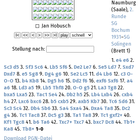
Naumburg
(Saale),
2.
Runde
SG
Jan Hobusch
Bochum
1931
–
SG
Solingen
Stellung nach:
(Brett 1)
1.
e4
e6
2.
Sc3
d5
3.
Sf3
Sc6
4.
Lb5
Sf6
5.
De2
Le7
6.
Se5
Ld7
7.
Sxd7
Dxd7
8.
e5
Sg8
9.
Dg4
g6
10.
Se2
Lc5
11.
d4
Lb6
12.
c3
O-
O-O
13.
b4
Kb8
14.
Dg5
h6
15.
Dd2
f6
16.
exf6
Sxf6
17.
a4
a6
18.
Ld3
a5
19.
Lb5
Thf8
20.
O-O
g5
21.
La3
Tg8
22.
bxa5
Lxa5
23.
Tac1
Se4
24.
Db2
h5
25.
Lb4
Lxb4
26.
cxb4
h4
27.
Lxc6
bxc6
28.
b5
cxb5
29.
axb5
Kb7
30.
Tc6
Sd6
31.
Sc3
Sc4
32.
Db4
Sb6
33.
Sa4
Sxa4
34.
Dxa4
Ta8
35.
Dc2
g4
36.
Tc1
Tac8
37.
Dc5
g3
38.
Ta1
Ta8
39.
Tc1
gxf2+
40.
Kf1
Tgc8
41.
b6
Ta6
42.
Txc7+
Txc7
43.
bxc7
Dc8
44.
Tb1+
Ka8
45.
Tb8+
1-0
Download PGN-Datei