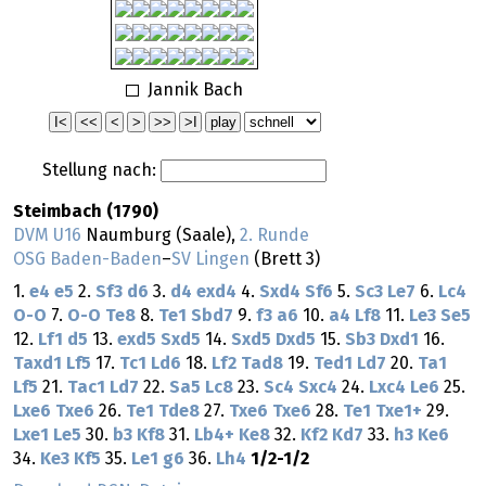
Jannik Bach
Stellung nach:
Steimbach (1790)
DVM U16
Naumburg (Saale),
2. Runde
OSG Baden-Baden
–
SV Lingen
(Brett 3)
1.
e4
e5
2.
Sf3
d6
3.
d4
exd4
4.
Sxd4
Sf6
5.
Sc3
Le7
6.
Lc4
O-O
7.
O-O
Te8
8.
Te1
Sbd7
9.
f3
a6
10.
a4
Lf8
11.
Le3
Se5
12.
Lf1
d5
13.
exd5
Sxd5
14.
Sxd5
Dxd5
15.
Sb3
Dxd1
16.
Taxd1
Lf5
17.
Tc1
Ld6
18.
Lf2
Tad8
19.
Ted1
Ld7
20.
Ta1
Lf5
21.
Tac1
Ld7
22.
Sa5
Lc8
23.
Sc4
Sxc4
24.
Lxc4
Le6
25.
Lxe6
Txe6
26.
Te1
Tde8
27.
Txe6
Txe6
28.
Te1
Txe1+
29.
Lxe1
Le5
30.
b3
Kf8
31.
Lb4+
Ke8
32.
Kf2
Kd7
33.
h3
Ke6
34.
Ke3
Kf5
35.
Le1
g6
36.
Lh4
1/2-1/2